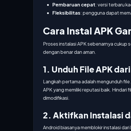
Pembaruan cepat
: versi terbaru 
Fleksibilitas
: pengguna dapat mema
Cara Instal APK Ga
Proses instalasi APK sebenarnya cukup se
dengan benar dan aman.
1. Unduh File APK da
Langkah pertama adalah mengunduh file AP
APK yang memiliki reputasi baik. Hindari 
dimodifikasi.
2. Aktifkan Instalasi
Android biasanya memblokir instalasi dari