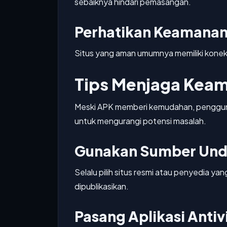
sebaiknya hindari pemasangan.
Perhatikan Keamanan
Situs yang aman umumnya memiliki koneksi
Tips Menjaga Kea
Meski APK memberi kemudahan, pengguna 
untuk mengurangi potensi masalah.
Gunakan Sumber Undu
Selalu pilih situs resmi atau penyedia y
dipublikasikan.
Pasang Aplikasi Antiv