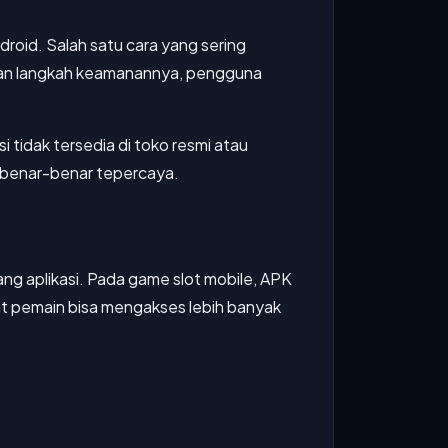
ndroid. Salah satu cara yang sering
 dan langkah keamanannya, pengguna
 tidak tersedia di toko resmi atau
 benar-benar tepercaya.
ng aplikasi. Pada game slot mobile, APK
buat pemain bisa mengakses lebih banyak