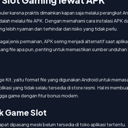
 Slot Gaming lewat APK
opuler karena praktis dimainkan kapan saja melalui perangkat A
alah melalui file APK. Dengan memahami cara instalasi APK
lebih nyaman dan terhindar dari risiko yang tidak perlu.
 jenis permainan, APK sering menjadi alternatif saat aplikasi
ang file apa pun, penting untuk memastikan sumber unduhan
e Kit, yaitu format file yang digunakan Android untuk memasa
likasi yang tidak selalu tersedia di store resmi. Hal ini mem
 hingga game dengan fitur bonus modern.
k Game Slot
at dipasang meski belum tersedia di toko aplikasi tertentu.