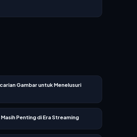
ncarian Gambar untuk Menelusuri
Masih Penting di Era Streaming