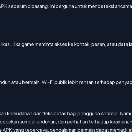
APK sebelum dipasang. Ini berguna untuk mendeteksi ancaman s
aplikasi. Jika game meminta akses ke kontak, pesan, atau data 
uh atau bermain. Wi-Fi publik lebih rentan terhadap penyad
kan kemudahan dan fleksibilitas bagi pengguna Android. Nam
pengecekan sumber unduhan, dan perhatian terhadap keaman
ile APK yang tepercaya, pengalaman bermain dapat menjadi le