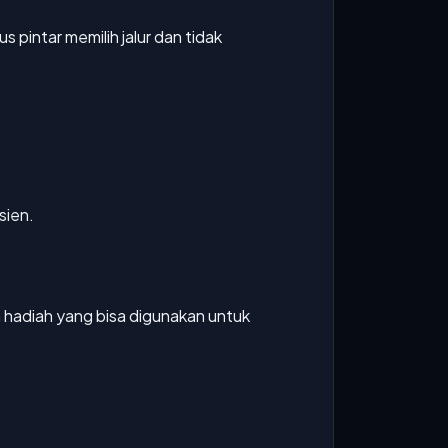
pintar memilih jalur dan tidak
sien.
hadiah yang bisa digunakan untuk