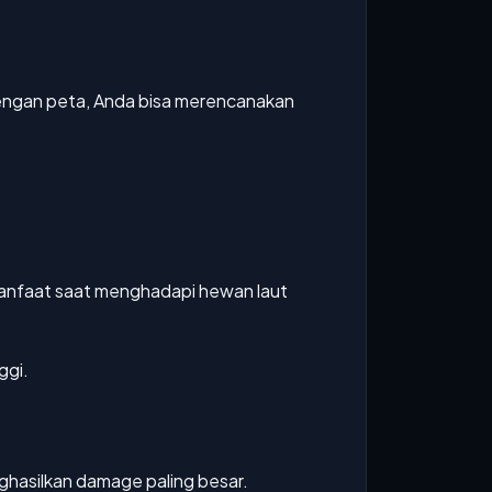
Dengan peta, Anda bisa merencanakan
manfaat saat menghadapi hewan laut
ggi.
nghasilkan damage paling besar.