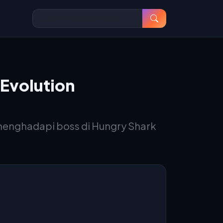
Evolution
i menghadapi boss di Hungry Shark