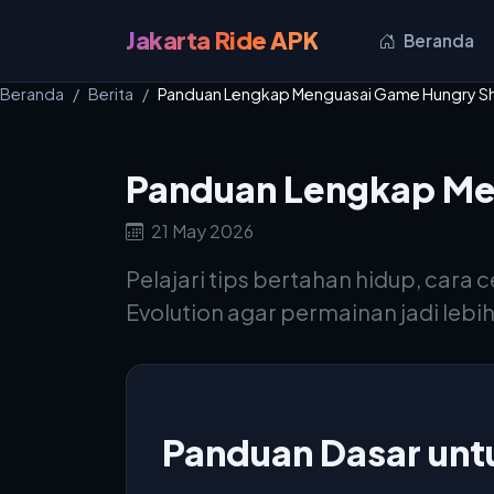
Jakarta Ride APK
Beranda
Beranda
Berita
Panduan Lengkap Menguasai Game Hungry Sha
Panduan Lengkap Me
21 May 2026
Pelajari tips bertahan hidup, cara
Evolution agar permainan jadi lebi
Panduan Dasar unt