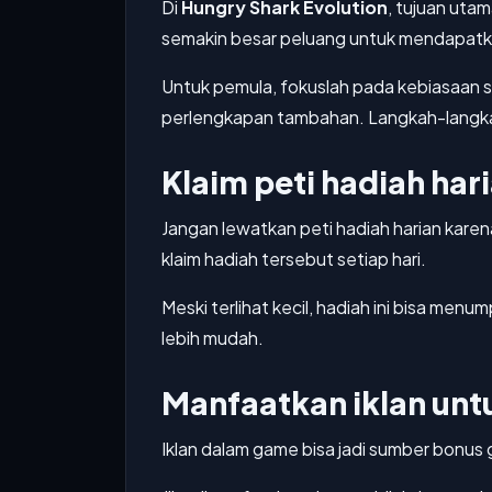
Di
Hungry Shark Evolution
, tujuan uta
semakin besar peluang untuk mendapatkan
Untuk pemula, fokuslah pada kebiasaan s
perlengkapan tambahan. Langkah-langka
Klaim peti hadiah har
Jangan lewatkan peti hadiah harian karen
klaim hadiah tersebut setiap hari.
Meski terlihat kecil, hadiah ini bisa m
lebih mudah.
Manfaatkan iklan un
Iklan dalam game bisa jadi sumber bonus