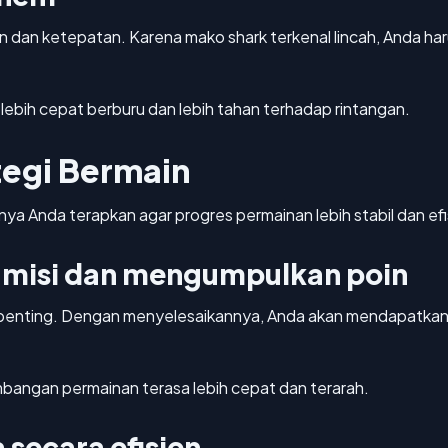
n ketepatan. Karena mako shark terkenal lincah, Anda harus 
lebih cepat berburu dan lebih tahan terhadap rintangan.
egi Bermain
ya Anda terapkan agar progres permainan lebih stabil dan efi
 misi dan mengumpulkan poin
 penting. Dengan menyelesaikannya, Anda akan mendapatkan 
embangan permainan terasa lebih cepat dan terarah.
 secara efisien