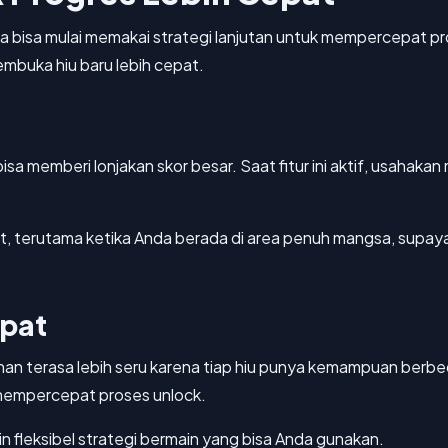
 bisa mulai memakai strategi lanjutan untuk mempercepat pr
mbuka hiu baru lebih cepat.
a memberi lonjakan skor besar. Saat fitur ini aktif, usahak
 terutama ketika Anda berada di area penuh mangsa, supaya k
epat
 terasa lebih seru karena tiap hiu punya kemampuan berbeda
mempercepat proses unlock.
n fleksibel strategi bermain yang bisa Anda gunakan.