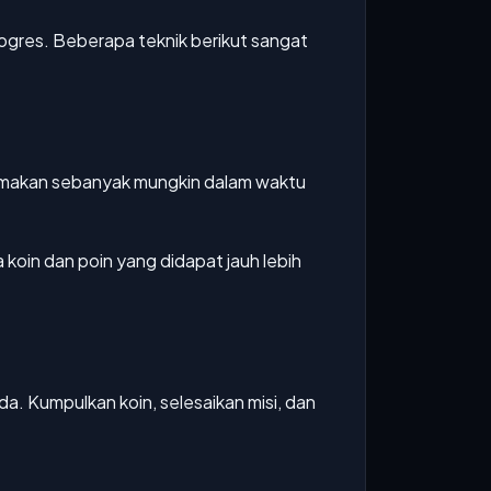
ogres. Beberapa teknik berikut sangat
an makan sebanyak mungkin dalam waktu
oin dan poin yang didapat jauh lebih
. Kumpulkan koin, selesaikan misi, dan