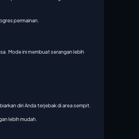
rogres permainan.
sa. Mode ini membuat serangan lebih
arkan diri Anda terjebak di area sempit.
gan lebih mudah.