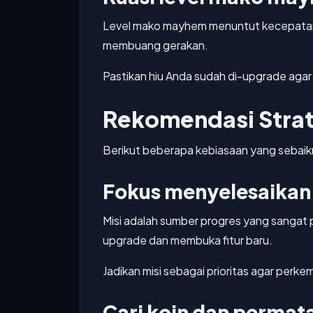
Level mako mayhem menuntut kecepatan da
membuang gerakan.
Pastikan hiu Anda sudah di-upgrade agar 
Rekomendasi Strat
Berikut beberapa kebiasaan yang sebaikn
Fokus menyelesaikan
Misi adalah sumber progres yang sangat
upgrade dan membuka fitur baru.
Jadikan misi sebagai prioritas agar perk
Cari koin dan permata