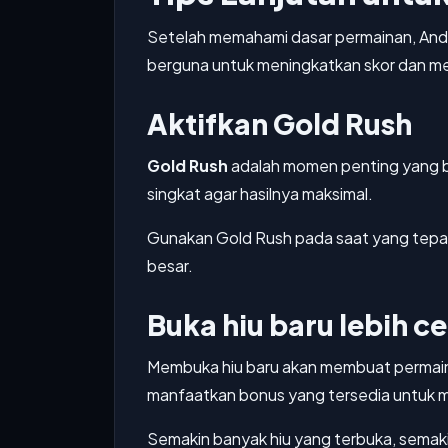
Setelah memahami dasar permainan, Anda
berguna untuk meningkatkan skor dan me
Aktifkan Gold Rush
Gold Rush
adalah momen penting yang bis
singkat agar hasilnya maksimal.
Gunakan Gold Rush pada saat yang tepat,
besar.
Buka hiu baru lebih c
Membuka hiu baru akan membuat permainan
manfaatkan bonus yang tersedia untuk 
Semakin banyak hiu yang terbuka, semaki