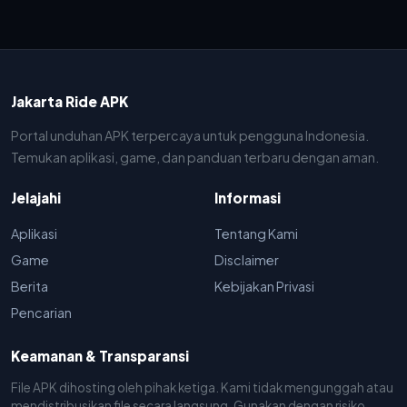
Jakarta Ride APK
Portal unduhan APK terpercaya untuk pengguna Indonesia.
Temukan aplikasi, game, dan panduan terbaru dengan aman.
Jelajahi
Informasi
Aplikasi
Tentang Kami
Game
Disclaimer
Berita
Kebijakan Privasi
Pencarian
Keamanan & Transparansi
File APK dihosting oleh pihak ketiga. Kami tidak mengunggah atau
mendistribusikan file secara langsung. Gunakan dengan risiko