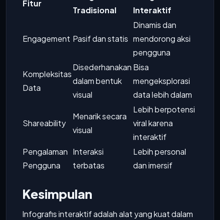
Fitur
Tradisional
Interaktif
Dinamis dan
Engagement
Pasif dan statis
mendorong aksi
pengguna
Disederhanakan
Bisa
Kompleksitas
dalam bentuk
mengeksplorasi
Data
visual
data lebih dalam
Lebih berpotensi
Menarik secara
Shareability
viral karena
visual
interaktif
Pengalaman
Interaksi
Lebih personal
Pengguna
terbatas
dan imersif
Kesimpulan
Infografis interaktif adalah alat yang kuat dalam