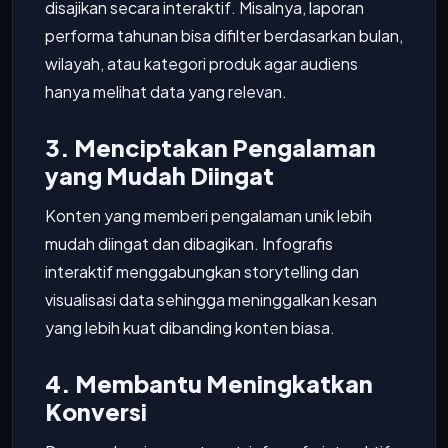
disajikan secara interaktif. Misalnya, laporan
performa tahunan bisa difilter berdasarkan bulan,
wilayah, atau kategori produk agar audiens
hanya melihat data yang relevan.
3. Menciptakan Pengalaman
yang Mudah Diingat
Konten yang memberi pengalaman unik lebih
mudah diingat dan dibagikan. Infografis
interaktif menggabungkan storytelling dan
visualisasi data sehingga meninggalkan kesan
yang lebih kuat dibanding konten biasa.
4. Membantu Meningkatkan
Konversi