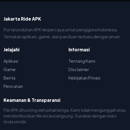
Jakarta Ride APK
Portal unduhan APK terpercaya untuk pengguna Indonesia.
Temukan aplikasi, game, dan panduan terbaru dengan aman.
Jelajahi
Informasi
Aplikasi
Tentang Kami
Game
Disclaimer
Berita
Kebijakan Privasi
Pencarian
Keamanan & Transparansi
File APK dihosting oleh pihak ketiga. Kami tidak mengunggah atau
mendistribusikan file secara langsung. Gunakan dengan risiko
Anda sendiri.