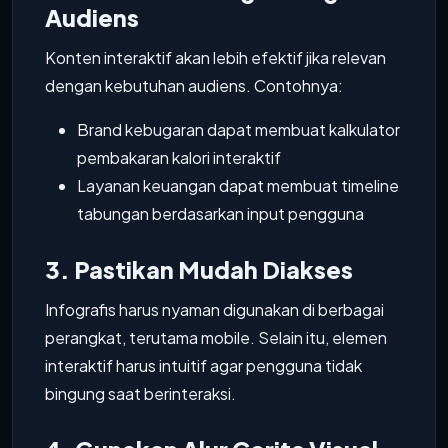
Audiens
Konten interaktif akan lebih efektif jika relevan
dengan kebutuhan audiens. Contohnya:
Brand kebugaran dapat membuat kalkulator
pembakaran kalori interaktif
Layanan keuangan dapat membuat timeline
tabungan berdasarkan input pengguna
3. Pastikan Mudah Diakses
Infografis harus nyaman digunakan di berbagai
perangkat, terutama mobile. Selain itu, elemen
interaktif harus intuitif agar pengguna tidak
bingung saat berinteraksi.