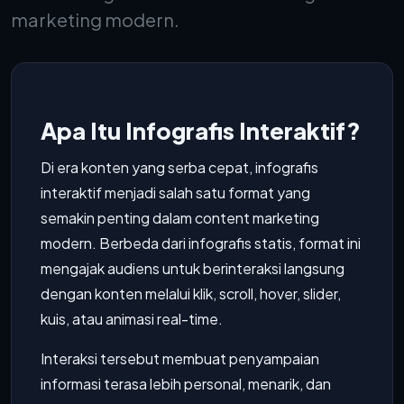
marketing modern.
Apa Itu Infografis Interaktif?
Di era konten yang serba cepat, infografis
interaktif menjadi salah satu format yang
semakin penting dalam content marketing
modern. Berbeda dari infografis statis, format ini
mengajak audiens untuk berinteraksi langsung
dengan konten melalui klik, scroll, hover, slider,
kuis, atau animasi real-time.
Interaksi tersebut membuat penyampaian
informasi terasa lebih personal, menarik, dan