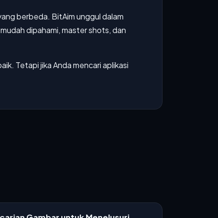
yang berbeda. BitAim unggul dalam
g mudah dipahami, master shots, dan
ik. Tetapi jika Anda mencari aplikasi
ncarian Gambar untuk Menelusuri