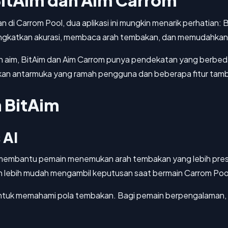
tAim dan Aim Carrom
an di Carrom Pool, dua aplikasi ini mungkin menarik perhatian
gkatkan akurasi, membaca arah tembakan, dan memudahkan 
 aim, BitAim dan Aim Carrom punya pendekatan yang berbeda
an antarmuka yang ramah pengguna dan beberapa fitur tamba
n BitAim
 AI
embantu pemain menemukan arah tembakan yang lebih presisi.
 lebih mudah mengambil keputusan saat bermain Carrom Poo
untuk memahami pola tembakan. Bagi pemain berpengalaman, Bi