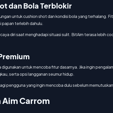
t dan Bola Terblokir
gan untuk cushion shot dan kondisi bola yang terhalang. Fitur
i papan terlebih dahulu.
caya diri saat menghadapi situasi sulit. BitAim terasa lebih c
i Premium
a digunakan untuk mencoba fitur dasarnya. Jika ingin pengala
gkau, serta opsi langganan seumur hidup.
ik bagi pengguna yang ingin mencoba dulu sebelum memutuska
n Aim Carrom