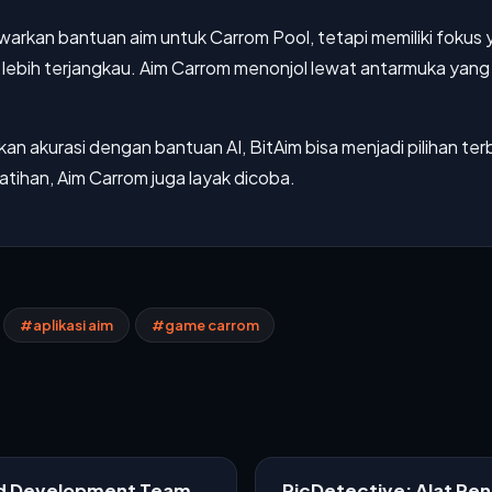
rkan bantuan aim untuk Carrom Pool, tetapi memiliki fokus 
g lebih terjangkau. Aim Carrom menonjol lewat antarmuka yan
n akurasi dengan bantuan AI, BitAim bisa menjadi pilihan terba
tihan, Aim Carrom juga layak dicoba.
#aplikasi aim
#game carrom
ed Development Team
PicDetective: Alat Pe