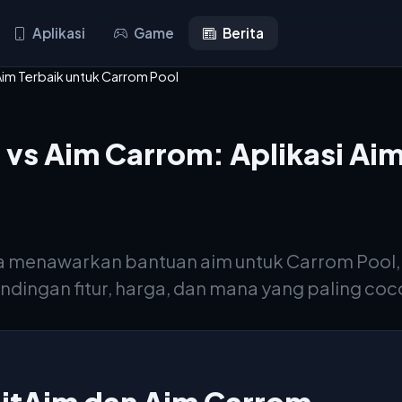
Aplikasi
Game
Berita
Aim Terbaik untuk Carrom Pool
vs Aim Carrom: Aplikasi Aim
 menawarkan bantuan aim untuk Carrom Pool, 
dingan fitur, harga, dan mana yang paling coc