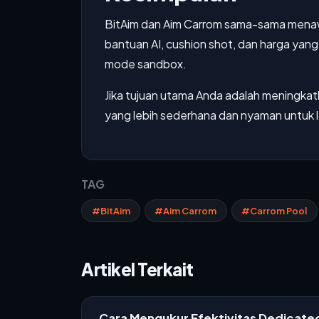
BitAim dan Aim Carrom sama-sama menawa
bantuan AI, cushion shot, dan harga yan
mode sandbox.
Jika tujuan utama Anda adalah meningkatka
yang lebih sederhana dan nyaman untuk la
TAG
#BitAim
#Aim Carrom
#Carrom Pool
Artikel Terkait
Cara Mengukur Efektivitas Dedicat