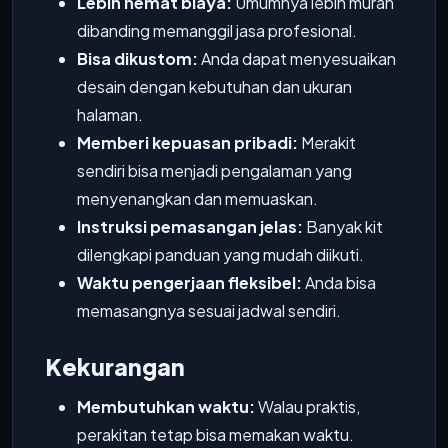
Lebih hemat biaya:
Umumnya lebih murah
dibanding memanggil jasa profesional.
Bisa dikustom:
Anda dapat menyesuaikan
desain dengan kebutuhan dan ukuran
halaman.
Memberi kepuasan pribadi:
Merakit
sendiri bisa menjadi pengalaman yang
menyenangkan dan memuaskan.
Instruksi pemasangan jelas:
Banyak kit
dilengkapi panduan yang mudah diikuti.
Waktu pengerjaan fleksibel:
Anda bisa
memasangnya sesuai jadwal sendiri.
Kekurangan
Membutuhkan waktu:
Walau praktis,
perakitan tetap bisa memakan waktu.