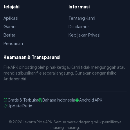
Jelajahi
Informasi
Aplikasi
Tentang Kami
Game
Disclaimer
Berita
Kebijakan Privasi
Pencarian
Keamanan & Transparansi
File APK dihosting oleh pihak ketiga. Kami tidak mengunggah atau
mendistribusikan file secara langsung. Gunakan dengan risiko
Anda sendiri.
Gratis & Terbuka
Bahasa Indonesia
Android APK
Update Rutin
© 2026 Jakarta Ride APK. Semua merek dagang milik pemiliknya
masing-masing.