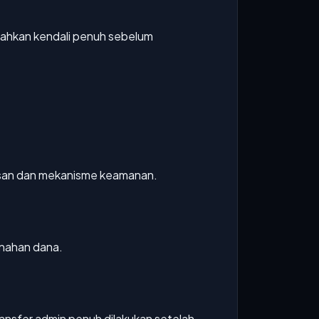
rahkan kendali penuh sebelum
 ulasan dan mekanisme keamanan.
enahan dana.
ransfer admin penuh dilakukan setelah