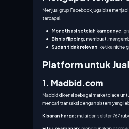
Menjual grup Facebook juga bisa menjadi 
tercapai.
Monetisasi setelah kampanye
: g
Bisnis flipping
: membuat, mengemba
Sudah tidak relevan
: ketika niche 
Platform untuk Jua
1. Madbid.com
Madbid dikenal sebagai marketplace untuk
mencari transaksi dengan sistem yang le
Kisaran harga:
mulai dari sekitar 767 ru
Fitur keamanan:
menggunakan escrow ag