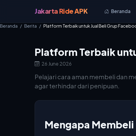
Jakarta Ride APK
Beranda
Beranda
Berita
Platform Terbaik untuk Jual Beli Grup Faceb
Platform Terbaik unt
26 June 2026
Pelajari cara aman membeli dan men
agar terhindar dari penipuan.
Mengapa Membeli 