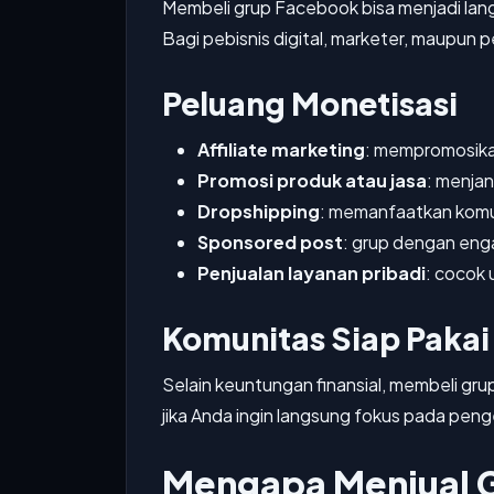
Membeli grup Facebook bisa menjadi lan
Bagi pebisnis digital, marketer, maupun p
Peluang Monetisasi
Affiliate marketing
: mempromosikan
Promosi produk atau jasa
: menja
Dropshipping
: memanfaatkan komu
Sponsored post
: grup dengan enga
Penjualan layanan pribadi
: cocok 
Komunitas Siap Pakai
Selain keuntungan finansial, membeli gr
jika Anda ingin langsung fokus pada pen
Mengapa Menjual 