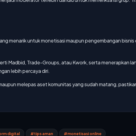
luang menarik untuk monetisasi maupun pengembangan bisnis 
erti Madbid, Trade-Groups, atau Kwork, serta menerapkan l
an lebih percaya diri.
maupun melepas aset komunitas yang sudah matang, pastikan 
rm digital
#tips aman
#monetisasi online