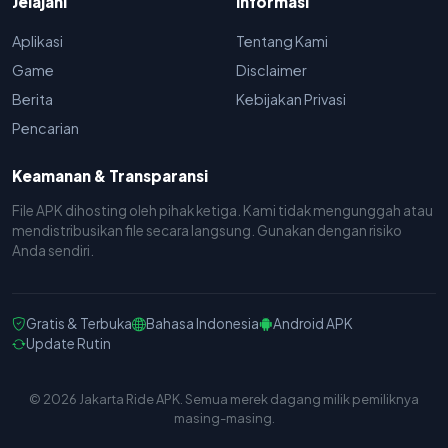
Jelajahi
Informasi
Aplikasi
Tentang Kami
Game
Disclaimer
Berita
Kebijakan Privasi
Pencarian
Keamanan & Transparansi
File APK dihosting oleh pihak ketiga. Kami tidak mengunggah atau
mendistribusikan file secara langsung. Gunakan dengan risiko
Anda sendiri.
Gratis & Terbuka
Bahasa Indonesia
Android APK
Update Rutin
© 2026 Jakarta Ride APK. Semua merek dagang milik pemiliknya
masing-masing.