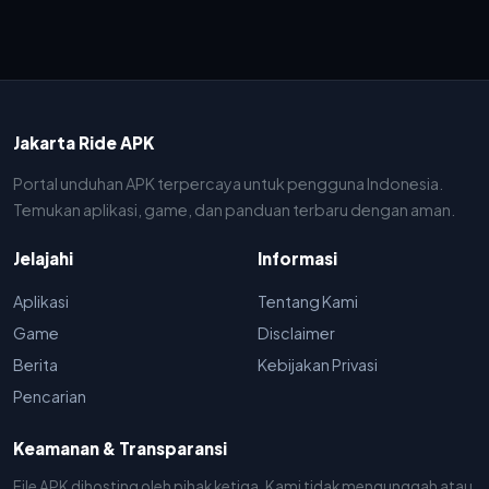
Jakarta Ride APK
Portal unduhan APK terpercaya untuk pengguna Indonesia.
Temukan aplikasi, game, dan panduan terbaru dengan aman.
Jelajahi
Informasi
Aplikasi
Tentang Kami
Game
Disclaimer
Berita
Kebijakan Privasi
Pencarian
Keamanan & Transparansi
File APK dihosting oleh pihak ketiga. Kami tidak mengunggah atau