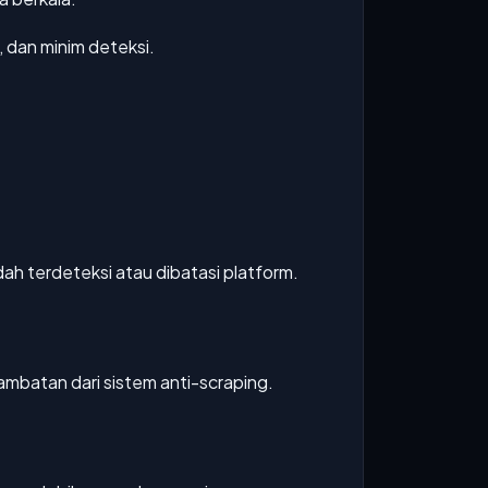
, dan minim deteksi.
h terdeteksi atau dibatasi platform.
ambatan dari sistem anti-scraping.