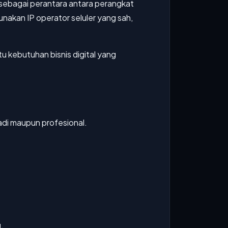
k sebagai perantara antara perangkat
unakan IP operator seluler yang sah,
tu kebutuhan bisnis digital yang
di maupun profesional.
.