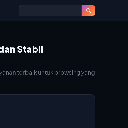
dan Stabil
 layanan terbaik untuk browsing yang