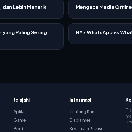
f, dan Lebih Menarik
Mengapa Media Offline 
 yang Paling Sering
NA7 WhatsApp vs What
Jelajahi
Informasi
Ke
Fil
Aplikasi
Tentang Kami
men
Game
Disclaimer
lan
Berita
Kebijakan Privasi