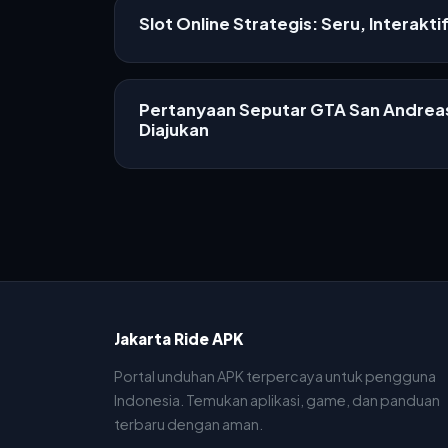
Slot Online Strategis: Seru, Interakti
Pertanyaan Seputar GTA San Andreas
Diajukan
Jakarta Ride APK
Portal unduhan APK terpercaya untuk pengguna
Indonesia. Temukan aplikasi, game, dan panduan
terbaru dengan aman.