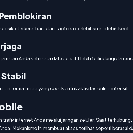
 Pemblokiran
 risiko terkena ban atau captcha berlebihan jadi lebih kecil.
rjaga
ingan Anda sehingga data sensitif lebih terlindungi dari anc
 Stabil
erforma tinggi yang cocok untuk aktivitas online intensif.
obile
rafik internet Anda melalui jaringan seluler. Saat terhubung, 
 Anda. Mekanisme ini membuat akses terlihat seperti berasal 