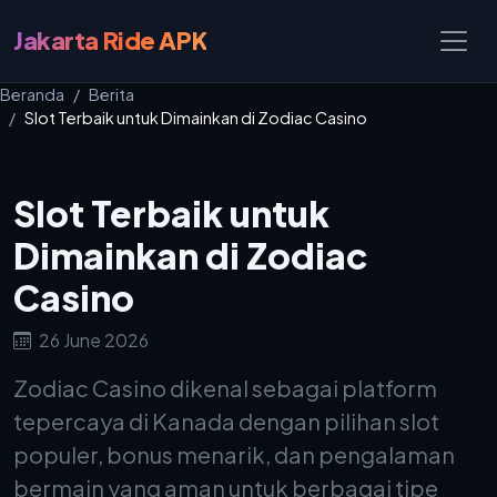
Jakarta Ride APK
Beranda
Berita
Slot Terbaik untuk Dimainkan di Zodiac Casino
Slot Terbaik untuk
Dimainkan di Zodiac
Casino
26 June 2026
Zodiac Casino dikenal sebagai platform
tepercaya di Kanada dengan pilihan slot
populer, bonus menarik, dan pengalaman
bermain yang aman untuk berbagai tipe