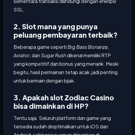
sementara transaksi dilindungi dengan enkripsi
SSL.
2. Slot mana yang punya
peluang pembayaran terbaik?
Beberapa game seperti
Big Bass Bonanza
,
Aviator
, dan
Sugar Rush
dikenal memiliki RTP
yang kompetitif dan bonus yang menarik. Meski
begitu, hasil permainan tetap acak, jadi penting
untuk bermain dengan bijak.
3. Apakah slot Zodiac Casino
bisa dimainkan di HP?
Tentu saja. Seluruh platform dan game yang
tersedia sudah dioptimalkan untuk iOS dan
Android, sehingga nyaman dimainkan di