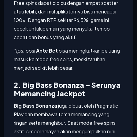
Free spins dapat dipicu dengan empat scatter
atau lebih, dan multiplikatornya bisa mencapai
100x. Dengan RTP sekitar 96,5%, game ini
cocok untuk pemain yang menyukai tempo
cepat dan bonus yang aktif.
Tips:
opsi
Ante Bet
bisa meningkatkan peluang
masuk ke mode free spins, meski taruhan
menjadi sedikit lebih besar.
2. Big Bass Bonanza – Serunya
Memancing Jackpot
Big Bass Bonanza
juga dibuat oleh Pragmatic
Play dan membawa tema memancing yang
ringan serta menghibur. Saat mode free spins
aktif, simbol nelayan akan mengumpulkan nilai