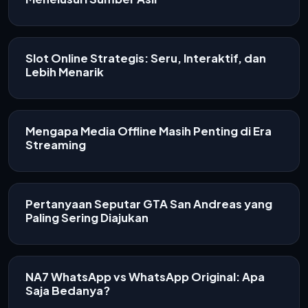
Slot Online Strategis: Seru, Interaktif, dan
Lebih Menarik
Mengapa Media Offline Masih Penting di Era
Streaming
Pertanyaan Seputar GTA San Andreas yang
Paling Sering Diajukan
NA7 WhatsApp vs WhatsApp Original: Apa
Saja Bedanya?