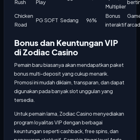
Rush
Play
berti
Multiplier
Chicken
Bonus
Game
PG SOFT
Sedang
96%
Road
interaktif
arca
Bonus dan Keuntungan VIP
di Zodiac Casino
Pemain baru biasanya akan mendapatkan paket
bonus multi-deposit yang cukup menarik.
Promosi ini mudah diklaim, transparan, dan dapat
digunakan pada banyak slot unggulan yang
tersedia.
Untuk pemain lama, Zodiac Casino menyediakan
program loyalitas VIP dengan berbagai
keuntungan seperti cashback, free spins, dan
penawaran eksklusif. Semakin tinggi level Anda,