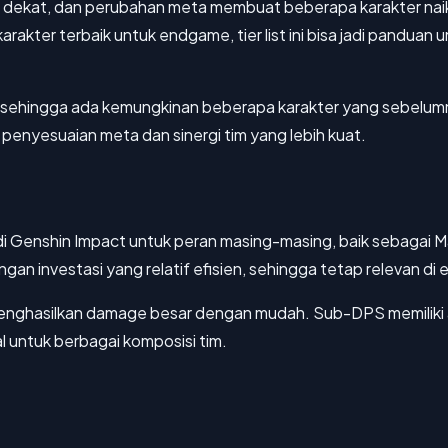
 dekat, dan perubahan meta membuat beberapa karakter naik 
kter terbaik untuk endgame, tier list ini bisa jadi panduan u
.1, sehingga ada kemungkinan beberapa karakter yang sebelumny
a penyesuaian meta dan sinergi tim yang lebih kuat.
kuat di Genshin Impact untuk peran masing-masing, baik sebag
an investasi yang relatif efisien, sehingga tetap relevan d
sa menghasilkan damage besar dengan mudah. Sub-DPS memiliki 
l untuk berbagai komposisi tim.