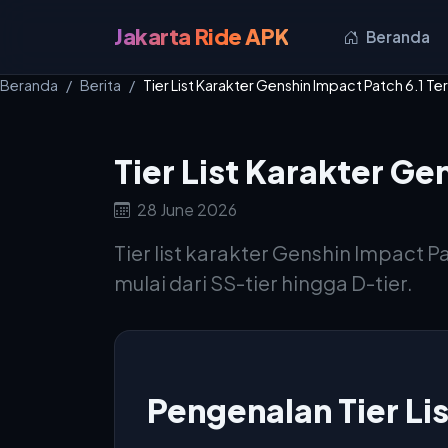
Jakarta Ride APK
Beranda
Beranda
Berita
Tier List Karakter Genshin Impact Patch 6.1 T
Tier List Karakter Ge
28 June 2026
Tier list karakter Genshin Impact
mulai dari SS-tier hingga D-tier.
Pengenalan Tier Li