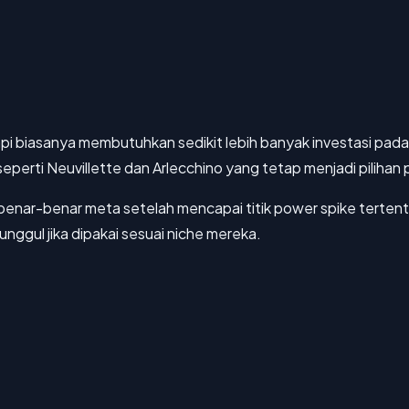
etapi biasanya membutuhkan sedikit lebih banyak investasi pada 
erti Neuvillette dan Arlecchino yang tetap menjadi pilihan p
 benar-benar meta setelah mencapai titik power spike tertent
unggul jika dipakai sesuai niche mereka.