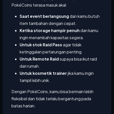
PokéCoins terasa masuk akal:
Saat event berlangsung
dan kamu butuh
item tambahan dengan cepat.
Ketika storage hampir penuh
dan kamu
ingin menambah kapasitas segera.
Untuk stok Raid Pass
agar tidak
ketinggalan pertarungan penting.
Untuk Remote Raid
supaya bisa ikut raid
dari rumah.
Untuk kosmetik trainer
jika kamu ingin
tampil lebih unik.
Dengan PokéCoins, kamu bisa bermain lebih
fleksibel dan tidak terlalu bergantung pada
batas harian.