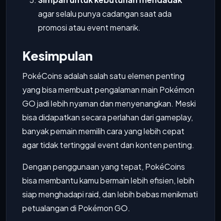
agar selalu punya cadangan saat ada
promosi atau event menarik.
Kesimpulan
PokéCoins adalah salah satu elemen penting
yang bisa membuat pengalaman main Pokémon
GO jadi lebih nyaman dan menyenangkan. Meski
bisa didapatkan secara perlahan dari gameplay,
banyak pemain memilih cara yang lebih cepat
agar tidak tertinggal event dan konten penting.
Dengan penggunaan yang tepat, PokéCoins
bisa membantu kamu bermain lebih efisien, lebih
siap menghadapi raid, dan lebih bebas menikmati
petualangan di Pokémon GO.