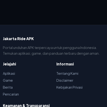
Jakarta Ride APK
Portal unduhan APK terpercaya untuk pengguna Indonesia.
Temukan aplikasi, game, dan panduan terbaru dengan aman.
Jelajahi
Informasi
Aplikasi
Tentang Kami
Game
Disclaimer
Berita
Kebijakan Privasi
Pencarian
Keamanan & Transparansi