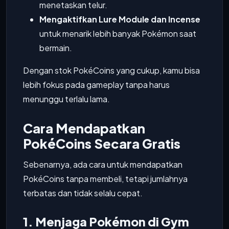
menetaskan telur.
Mengaktifkan Lure Module dan Incense
untuk menarik lebih banyak Pokémon saat
bermain.
Dengan stok PokéCoins yang cukup, kamu bisa
lebih fokus pada gameplay tanpa harus
menunggu terlalu lama.
Cara Mendapatkan
PokéCoins Secara Gratis
Sebenarnya, ada cara untuk mendapatkan
PokéCoins tanpa membeli, tetapi jumlahnya
terbatas dan tidak selalu cepat.
1. Menjaga Pokémon di Gym