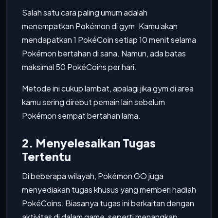
Salah satu cara paling umum adalah
menempatkan Pokémon di gym. Kamu akan
mendapatkan 1 PokéCoin setiap 10 menit selama
Pokémon bertahan di sana. Namun, ada batas
maksimal 50 PokéCoins per hari.
Metode ini cukup lambat, apalagi jika gym di area
kamu sering direbut pemain lain sebelum
Pokémon sempat bertahan lama.
2. Menyelesaikan Tugas
Tertentu
Di beberapa wilayah, Pokémon GO juga
menyediakan tugas khusus yang memberi hadiah
PokéCoins. Biasanya tugas ini berkaitan dengan
aktivitas di dalam game, seperti menangkap