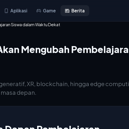
Aplikasi
Game
Berita
jaran Siswa dalam Waktu Dekat
 Akan Mengubah Pembelajar
I generatif, XR, blockchain, hingga edge compu
 di masa depan.