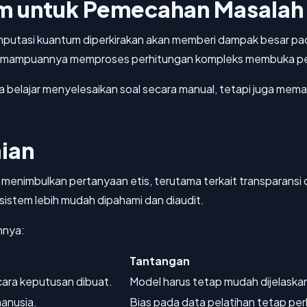
m untuk Pemecahan Masalah 
putasi kuantum diperkirakan akan memberi dampak besar pada
 Kemampuannya memproses perhitungan kompleks membuka pel
a belajar menyelesaikan soal secara manual, tetapi juga me
aian
menimbulkan pertanyaan etis, terutama terkait transparansi 
istem lebih mudah dipahami dan diaudit.
nnya:
Tantangan
ara keputusan dibuat.
Model harus tetap mudah dijelaska
manusia.
Bias pada data pelatihan tetap perl