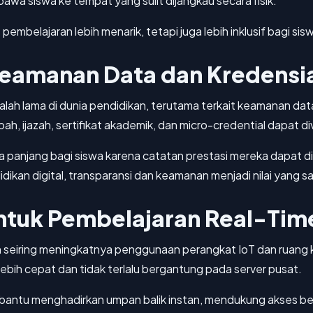
wa siswa ke tempat yang sulit dijangkau secara fisik.
embelajaran lebih menarik, tetapi juga lebih inklusif bagi sisw
Keamanan Data dan Kredensi
lah lama di dunia pendidikan, terutama terkait keamanan dat
h, ijazah, sertifikat akademik, dan micro-credential dapat di
a panjang bagi siswa karena catatan prestasi mereka dapat di
dikan digital, transparansi dan keamanan menjadi nilai yang s
tuk Pembelajaran Real-Tim
seiring meningkatnya penggunaan perangkat IoT dan ruang ke
lebih cepat dan tidak terlalu bergantung pada server pusat.
ntu menghadirkan umpan balik instan, mendukung akses belaj