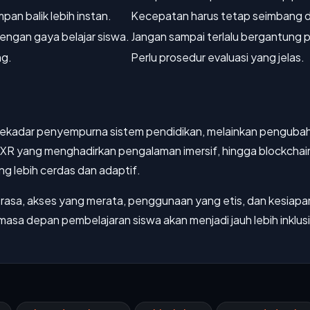
pan balik lebih instan.
Kecepatan harus tetap seimbang d
dengan gaya belajar siswa.
Jangan sampai terlalu bergantung 
ng.
Perlu prosedur evaluasi yang jelas.
ekadar penyempurna sistem pendidikan, melainkan pengubah c
 XR yang menghadirkan pengalaman imersif, hingga blockchain 
 lebih cerdas dan adaptif.
asa, akses yang merata, penggunaan yang etis, dan kesiapa
masa depan pembelajaran siswa akan menjadi jauh lebih inklusi