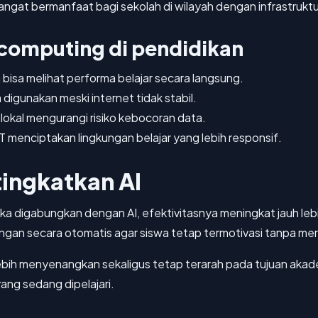
ngat bermanfaat bagi sekolah di wilayah dengan infrastruktu
computing di pendidikan
 bisa melihat performa belajar secara langsung.
a digunakan meski internet tidak stabil.
okal mengurangi risiko kebocoran data.
T menciptakan lingkungan belajar yang lebih responsif.
tingkatkan AI
ika digabungkan dengan AI, efektivitasnya meningkat jauh leb
an secara otomatis agar siswa tetap termotivasi tanpa merasa
lebih menyenangkan sekaligus tetap terarah pada tujuan akad
ang sedang dipelajari.