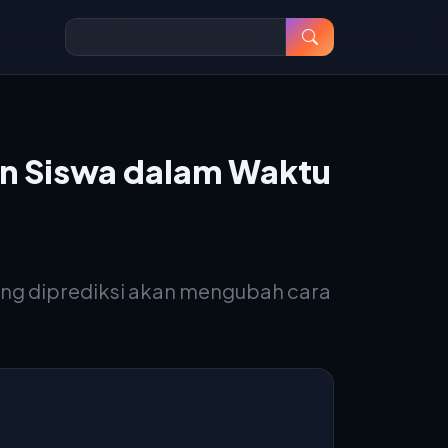
an Siswa dalam Waktu
ting diprediksi akan mengubah cara