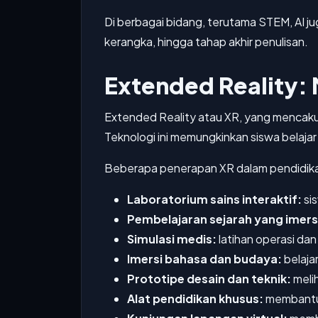
Di berbagai bidang, terutama STEM, AI j
kerangka, hingga tahap akhir penulisan.
Extended Reality:
Extended Reality atau XR, yang mencakup
Teknologi ini memungkinkan siswa belajar
Beberapa penerapan XR dalam pendidikan
Laboratorium sains interaktif:
sis
Pembelajaran sejarah yang imers
Simulasi medis:
latihan operasi dan
Imersi bahasa dan budaya:
belaja
Prototipe desain dan teknik:
meli
Alat pendidikan khusus:
membantu 