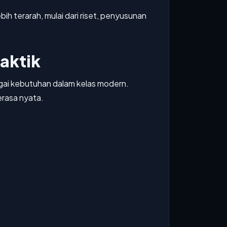
h terarah, mulai dari riset, penyusunan
aktik
agai kebutuhan dalam kelas modern.
erasa nyata.