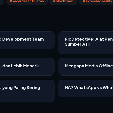
a
#kecerdasan buatan
#blockchain
#extended reality
ed Development Team
PicDetective: Alat Pe
Sumber Asli
f, dan Lebih Menarik
Mengapa Media Offline 
 yang Paling Sering
NA7 WhatsApp vs What