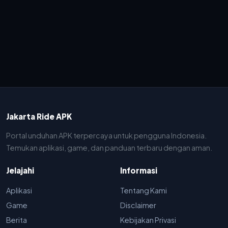
Jakarta Ride APK
Portal unduhan APK terpercaya untuk pengguna Indonesia.
Temukan aplikasi, game, dan panduan terbaru dengan aman.
Jelajahi
Informasi
Aplikasi
Tentang Kami
Game
Disclaimer
Berita
Kebijakan Privasi