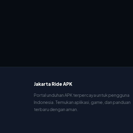
Jakarta Ride APK
Portal unduhan APK terpercaya untuk pengguna
Indonesia. Temukan aplikasi, game, dan panduan
terbaru dengan aman.