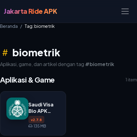
Jakarta Ride APK
Beranda
Tag: biometrik
biometrik
Aplikasi, game, dan artikel dengan tag
#biometrik
Aplikasi & Game
1 item
Saudi Visa
Bio APK
v2.7.8
v2.7.8
135 MB