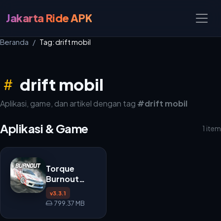
Jakarta Ride APK
Beranda
Tag: drift mobil
drift mobil
Aplikasi, game, dan artikel dengan tag
#drift mobil
Aplikasi & Game
1 item
Torque
Burnout
APK
v3.3.1
799.37 MB