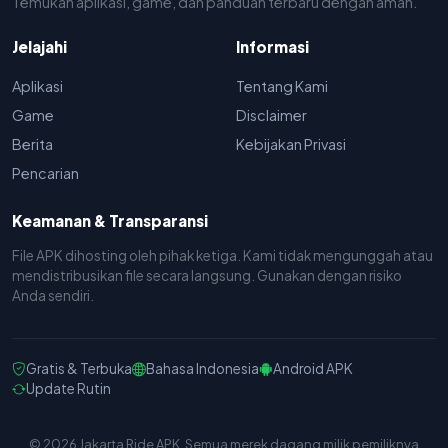
Temukan aplikasi, game, dan panduan terbaru dengan aman.
Jelajahi
Informasi
Aplikasi
Tentang Kami
Game
Disclaimer
Berita
Kebijakan Privasi
Pencarian
Keamanan & Transparansi
File APK dihosting oleh pihak ketiga. Kami tidak mengunggah atau
mendistribusikan file secara langsung. Gunakan dengan risiko
Anda sendiri.
Gratis & Terbuka
Bahasa Indonesia
Android APK
Update Rutin
© 2026 Jakarta Ride APK. Semua merek dagang milik pemiliknya