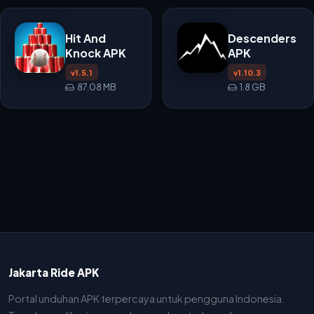
Hit And
Descenders
Knock APK
APK
v1.5.1
v1.10.3
87.08 MB
1.8 GB
Jakarta Ride APK
Portal unduhan APK terpercaya untuk pengguna Indonesia.