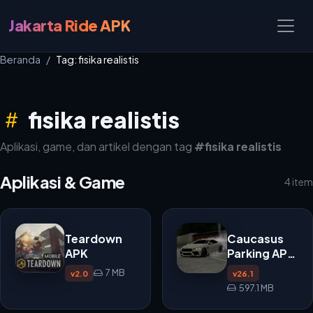
Jakarta Ride APK
Beranda
Tag: fisika realistis
fisika realistis
Aplikasi, game, dan artikel dengan tag
#fisika realistis
Aplikasi & Game
4 item
Teardown
Caucasus
APK
Parking APK
v26.1
7 MB
v2.0
v26.1
597.1 MB