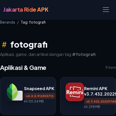
Jakarta Ride APK
Beranda
Tag: fotografi
fotografi
Aplikasi, game, dan artikel dengan tag
#fotografi
Aplikasi & Game
9 item
Snapseed APK
Remini APK
v3.7.432.2022
v4.0.0.912303713
untuk Android
101.34 MB
v3.7.432.2022978
298 MB