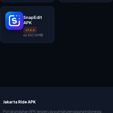
SnapEdit
APK
v7.6.6
100.14 MB
Jakarta Ride APK
Portal unduhan APK terpercaya untuk pengguna Indonesia.