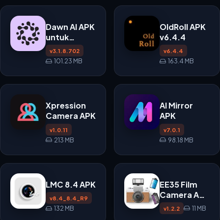
Dawn AI APK
OldRoll APK
untuk
v6.4.4
Android
v3.1.8.702
v6.4.4
101.23 MB
163.4 MB
Xpression
AI Mirror
Camera APK
APK
v1.0.11
v7.0.1
213 MB
98.18 MB
LMC 8.4 APK
EE35 Film
Camera APK
v8.4_8.4_R9
v1.2.2
11 MB
132 MB
v1.2.2