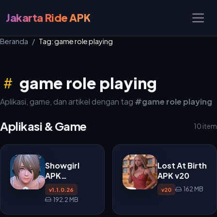
Jakarta Ride APK
Beranda
Tag: game role playing
game role playing
Aplikasi, game, dan artikel dengan tag
#game role playing
Aplikasi & Game
10 item
Showgirl
Lost At Birth
APK
APK v20
v1.1.0.26
162 MB
v1.1.0.26
v20
192.2 MB