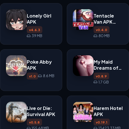
Lonely Girl
Tentacle
APK
Van APK
0.4.0
v4.6.3
v0.4.0
39 MB
80 MB
Poke Abby
My Maid
APK
Dreams of
Electric
8.6 MB
v1.0
v0.8.9
Sheep APK
1.7 GB
Live or Die:
Harem Hotel
Survival APK
APK
v0.5.8
v0.19.1
155.68 MB
13423.33 MB