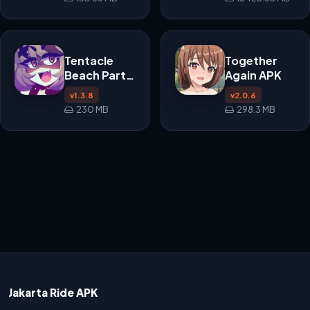
Tentacle
Together
Beach Party
Again APK
APK
v1.3.8
v2.0.6
230 MB
298.3 MB
Jakarta Ride APK