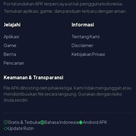
Portal unduhan APK terpercaya untuk pengguna Indonesia.
Temukan aplikasi, game, dan panduan terbaru dengan aman.
Jelajahi
Informasi
Aplikasi
Tentang Kami
Game
Disclaimer
Berita
Kebijakan Privasi
Pencarian
Keamanan & Transparansi
File APK dihosting oleh pihak ketiga. Kami tidak mengunggah atau
mendistribusikan file secara langsung. Gunakan dengan risiko
Anda sendiri.
Gratis & Terbuka
Bahasa Indonesia
Android APK
Update Rutin