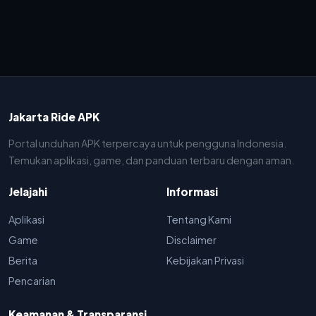
Jakarta Ride APK
Portal unduhan APK terpercaya untuk pengguna Indonesia.
Temukan aplikasi, game, dan panduan terbaru dengan aman.
Jelajahi
Informasi
Aplikasi
Tentang Kami
Game
Disclaimer
Berita
Kebijakan Privasi
Pencarian
Keamanan & Transparansi