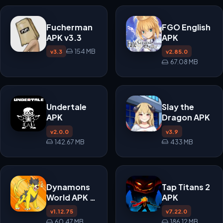
Fucherman
FGO English
APK v3.3
APK
154 MB
v3.3
v2.85.0
67.08 MB
Undertale
Slay the
APK
Dragon APK
v2.0.0
v3.9
142.67 MB
433 MB
Dynamons
Tap Titans 2
World APK -
APK
Game RPG
v1.12.75
v7.22.0
Monster
60.47 MB
186.12 MB