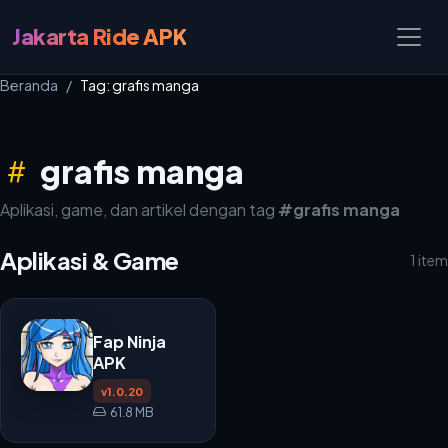
Jakarta Ride APK
Beranda
Tag: grafis manga
grafis manga
Aplikasi, game, dan artikel dengan tag
#grafis manga
Aplikasi & Game
1 item
Fap Ninja
APK
v1.0.20
61.8 MB