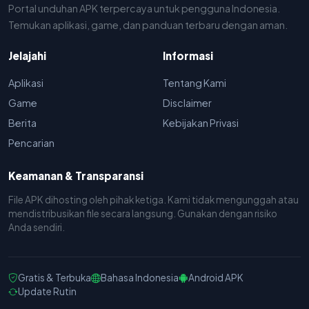
Portal unduhan APK terpercaya untuk pengguna Indonesia.
Temukan aplikasi, game, dan panduan terbaru dengan aman.
Jelajahi
Informasi
Aplikasi
Tentang Kami
Game
Disclaimer
Berita
Kebijakan Privasi
Pencarian
Keamanan & Transparansi
File APK dihosting oleh pihak ketiga. Kami tidak mengunggah atau
mendistribusikan file secara langsung. Gunakan dengan risiko
Anda sendiri.
Gratis & Terbuka
Bahasa Indonesia
Android APK
Update Rutin