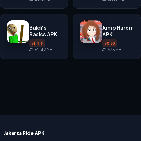
Baldi's
Jump Harem
Basics APK
APK
v1.4.5
v0.53
62.42 MB
575 MB
Jakarta Ride APK