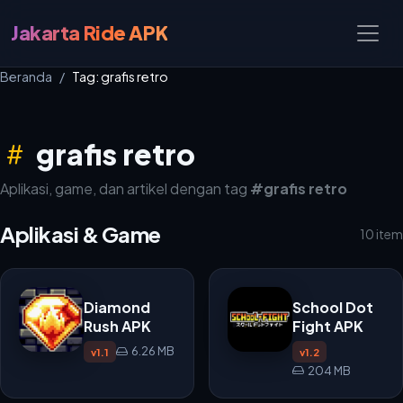
Jakarta Ride APK
Beranda
Tag: grafis retro
grafis retro
Aplikasi, game, dan artikel dengan tag
#grafis retro
Aplikasi & Game
10 item
Diamond
School Dot
Rush APK
Fight APK
6.26 MB
v1.1
v1.2
204 MB