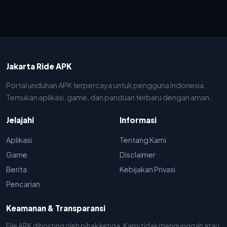
Jakarta Ride APK
Portal unduhan APK terpercaya untuk pengguna Indonesia.
Temukan aplikasi, game, dan panduan terbaru dengan aman.
Jelajahi
Informasi
Aplikasi
Tentang Kami
Game
Disclaimer
Berita
Kebijakan Privasi
Pencarian
Keamanan & Transparansi
File APK dihosting oleh pihak ketiga. Kami tidak mengunggah atau