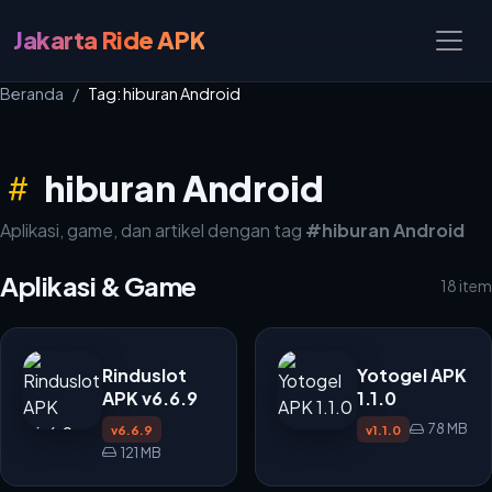
Jakarta Ride APK
Beranda
Tag: hiburan Android
hiburan Android
Aplikasi, game, dan artikel dengan tag
#hiburan Android
Aplikasi & Game
18 item
Rinduslot
Yotogel APK
APK v6.6.9
1.1.0
78 MB
v6.6.9
v1.1.0
121 MB