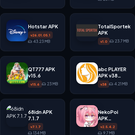
Hotstar APK
TotalSportek
APK
v26.01.05.1
23.7 MB
43.23 MB
v1.0
QT777 APK
abc PLAYER
v15.6
APK v38
untuk
23 MB
4.21 MB
v15.6
v38
Android
68idn APK
NekoPoi
7.1.7
APK
v2.5.4.2
v7.1.7
v2.5.4.2
untuk
134 MB
9.7 MB