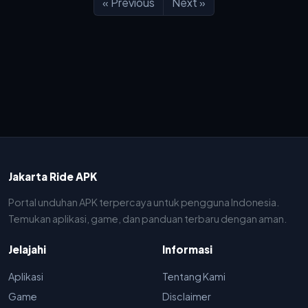
« Previous
Next »
Jakarta Ride APK
Portal unduhan APK terpercaya untuk pengguna Indonesia.
Temukan aplikasi, game, dan panduan terbaru dengan aman.
Jelajahi
Informasi
Aplikasi
Tentang Kami
Game
Disclaimer