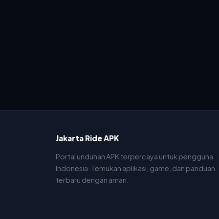
Jakarta Ride APK
Portal unduhan APK terpercaya untuk pengguna
Indonesia. Temukan aplikasi, game, dan panduan
terbaru dengan aman.