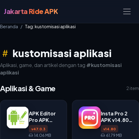
Jakarta Ride APK
Beranda
Tag: kustomisasi aplikasi
kustomisasi aplikasi
Aplikasi, game, dan artikel dengan tag
#kustomisasi
aplikasi
Aplikasi & Game
2 item
APK Editor
Insta Pro 2
Pro APK
APK v14.80
v47.0.3
untuk
v47.0.3
v14.80
Android
14.06 MB
61.79 MB