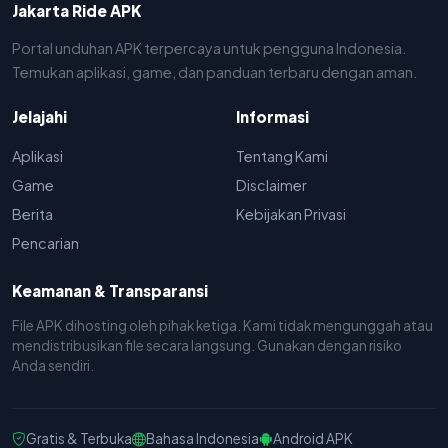
Jakarta Ride APK
Portal unduhan APK terpercaya untuk pengguna Indonesia.
Temukan aplikasi, game, dan panduan terbaru dengan aman.
Jelajahi
Informasi
Aplikasi
Tentang Kami
Game
Disclaimer
Berita
Kebijakan Privasi
Pencarian
Keamanan & Transparansi
File APK dihosting oleh pihak ketiga. Kami tidak mengunggah atau
mendistribusikan file secara langsung. Gunakan dengan risiko
Anda sendiri.
Gratis & Terbuka
Bahasa Indonesia
Android APK