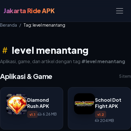
Jakarta Ride APK
Beranda
Tag: level menantang
level menantang
Aplikasi, game, dan artikel dengan tag
#level menantang
Aplikasi & Game
5 item
Diamond
School Dot
Rush APK
Fight APK
6.26 MB
v1.1
v1.2
204 MB