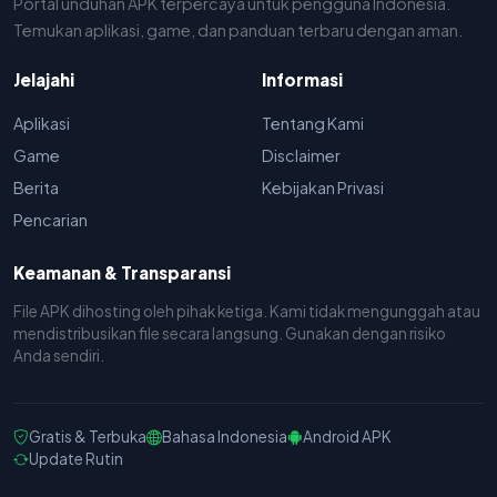
Portal unduhan APK terpercaya untuk pengguna Indonesia.
Temukan aplikasi, game, dan panduan terbaru dengan aman.
Jelajahi
Informasi
Aplikasi
Tentang Kami
Game
Disclaimer
Berita
Kebijakan Privasi
Pencarian
Keamanan & Transparansi
File APK dihosting oleh pihak ketiga. Kami tidak mengunggah atau
mendistribusikan file secara langsung. Gunakan dengan risiko
Anda sendiri.
Gratis & Terbuka
Bahasa Indonesia
Android APK
Update Rutin