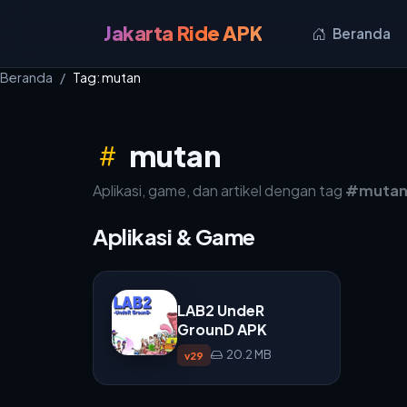
Jakarta Ride APK
Beranda
Beranda
Tag: mutan
mutan
Aplikasi, game, dan artikel dengan tag
#muta
Aplikasi & Game
LAB2 UndeR
GrounD APK
20.2 MB
v29