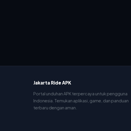
Jakarta Ride APK
Portal unduhan APK terpercaya untuk pengguna
Indonesia. Temukan aplikasi, game, dan panduan
terbaru dengan aman.