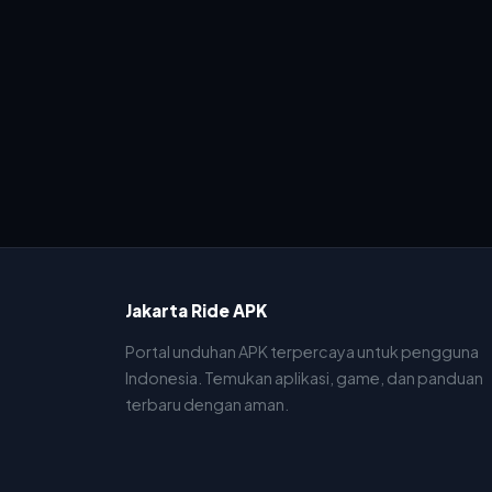
Jakarta Ride APK
Portal unduhan APK terpercaya untuk pengguna
Indonesia. Temukan aplikasi, game, dan panduan
terbaru dengan aman.