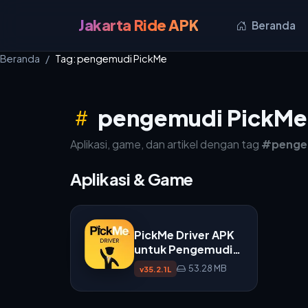
Jakarta Ride APK
Beranda
Beranda
Tag: pengemudi PickMe
pengemudi PickMe
Aplikasi, game, dan artikel dengan tag
#penge
Aplikasi & Game
PickMe Driver APK
untuk Pengemudi
di Sri Lanka
53.28 MB
v35.2.1L