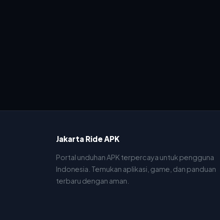
Jakarta Ride APK
Portal unduhan APK terpercaya untuk pengguna
Indonesia. Temukan aplikasi, game, dan panduan
terbaru dengan aman.