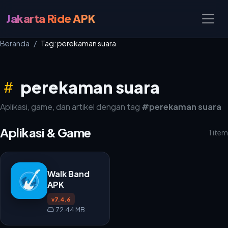
Jakarta Ride APK
Beranda
Tag: perekaman suara
perekaman suara
Aplikasi, game, dan artikel dengan tag
#perekaman suara
Aplikasi & Game
1 item
Walk Band
APK
v7.4.6
72.44 MB