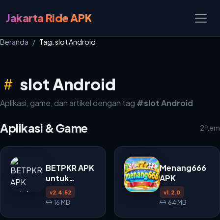
Jakarta Ride APK
Beranda
Tag: slot Android
slot Android
Aplikasi, game, dan artikel dengan tag
#slot Android
Aplikasi & Game
2 item
BETPKR APK
Menang666
untuk
APK
Android
v2.4.52
v1.2.0
16 MB
64 MB