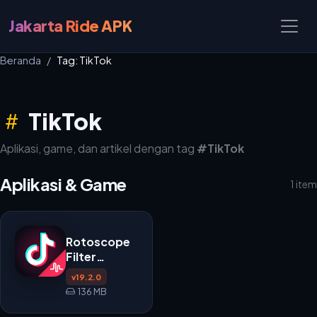
Jakarta Ride APK
Beranda
Tag: TikTok
TikTok
Aplikasi, game, dan artikel dengan tag
#TikTok
Aplikasi & Game
1 item
Rotoscope
Filter
Remover
v19.2.0
APK v19.2.0
136 MB