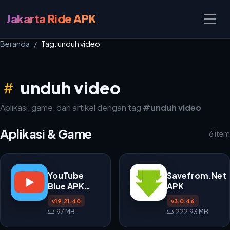
Jakarta Ride APK
Beranda
Tag: unduh video
unduh video
Aplikasi, game, dan artikel dengan tag
#unduh video
Aplikasi & Game
6 item
YouTube
Savefrom.Net
Blue APK
APK
v19.21.40
v19.21.40
v3.0.46
97 MB
222.93 MB