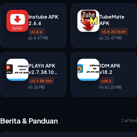
Instube APK
TubeMate
2.6.6
APK
v2.6.6
v3.4.20.1549
8.47 MB
25.47 MB
PLAYit APK
1DM APK
v2.7.38.100
v18.2
untuk
v2.7.38.100
v18.2
Android
26 MB
62.25 MB
Berita & Panduan
2 artikel