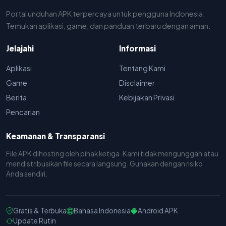
Portal unduhan APK terpercaya untuk pengguna Indonesia.
Temukan aplikasi, game, dan panduan terbaru dengan aman.
Jelajahi
Informasi
Aplikasi
Tentang Kami
Game
Disclaimer
Berita
Kebijakan Privasi
Pencarian
Keamanan & Transparansi
File APK dihosting oleh pihak ketiga. Kami tidak mengunggah atau
mendistribusikan file secara langsung. Gunakan dengan risiko
Anda sendiri.
Gratis & Terbuka
Bahasa Indonesia
Android APK
Update Rutin