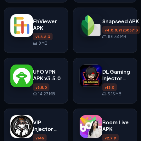
EhViewer
Snapseed APK
APK
v4.0.0.912303713
101.34 MB
v1.8.8.3
8 MB
UFO VPN
DL Gaming
APK v3.5.0
Injector
APK
v3.5.0
v13.0
14.23 MB
5.15 MB
VIP
Boom Live
Injector
APK
APK v145
v145
v2.7.9