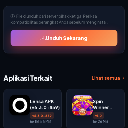
File diunduh dari server pihak ketiga. Periksa
kompatibilitas perangkat Anda sebelum menginstal.
Unduh Sekarang
Aplikasi Terkait
Lihat semua
Lensa APK
Spin
(v6.3.0+859)
Winner
APK
v6.3.0+859
v1.0
116.56 MB
26 MB