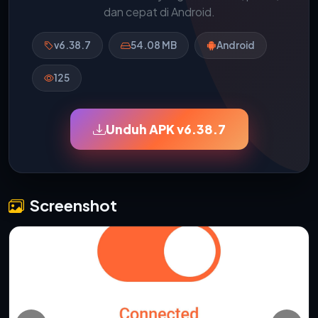
dan cepat di Android.
v6.38.7
54.08 MB
Android
125
Unduh APK v6.38.7
Screenshot