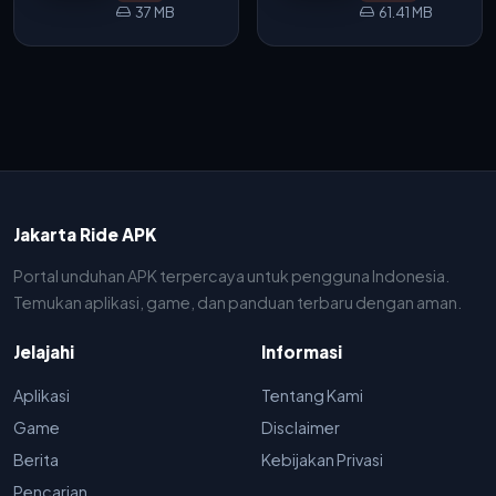
37 MB
61.41 MB
Jakarta Ride APK
Portal unduhan APK terpercaya untuk pengguna Indonesia.
Temukan aplikasi, game, dan panduan terbaru dengan aman.
Jelajahi
Informasi
Aplikasi
Tentang Kami
Game
Disclaimer
Berita
Kebijakan Privasi
Pencarian