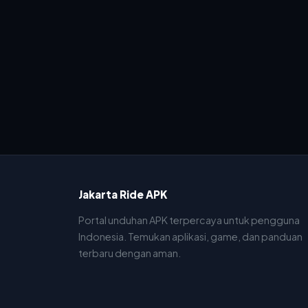
Jakarta Ride APK
Portal unduhan APK terpercaya untuk pengguna
Indonesia. Temukan aplikasi, game, dan panduan
terbaru dengan aman.