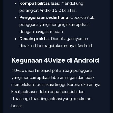
Kompatibilitas luas:
Mendukung
perangkat Android 5.0 ke atas.
Penggunaan sederhana:
Cocok untuk
pengguna yang menginginkan aplikasi
dengan navigasi mudah.
Desain praktis:
Dibuat agar nyaman
dipakai di berbagai ukuran layar Android.
Kegunaan 4Uvize di Android
4Uvize dapat menjadi pilihan bagi pengguna
yang mencari aplikasi hiburan ringan dan tidak
memerlukan spesifikasi tinggi. Karena ukurannya
kecil, aplikasi ini lebih cepat diunduh dan
dipasang dibanding aplikasi yang berukuran
besar.