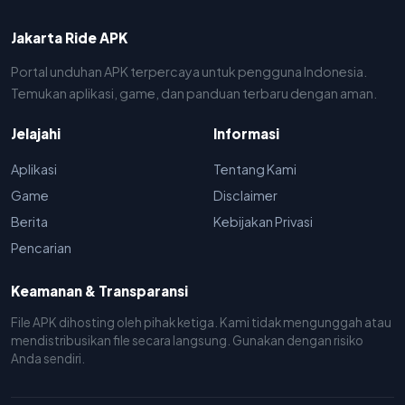
Jakarta Ride APK
Portal unduhan APK terpercaya untuk pengguna Indonesia.
Temukan aplikasi, game, dan panduan terbaru dengan aman.
Jelajahi
Informasi
Aplikasi
Tentang Kami
Game
Disclaimer
Berita
Kebijakan Privasi
Pencarian
Keamanan & Transparansi
File APK dihosting oleh pihak ketiga. Kami tidak mengunggah atau
mendistribusikan file secara langsung. Gunakan dengan risiko
Anda sendiri.