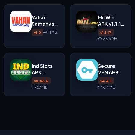
Vahan
Mil Win
Samanvay
APK v1.1.17
APK
untuk
11 MB
v1.0
v1.1.17
Android
85.5 MB
Ind Slots
Secure
APK
VPN APK
v8.46.6
v8.46.6
v4.4.1
67 MB
8.4 MB