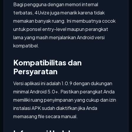
Bagi pengguna dengan memori internal
terbatas, 4Uvize juga menarik karena tidak
memakan banyak ruang. Ini membuatnya cocok
untuk ponsel entry-level maupun perangkat
lama yang masih menjalankan Android versi
kompatibel.
Kompatibilitas dan
Persyaratan
Versi aplikasi ini adalah 1.0.9 dengan dukungan
minimal Android 5.0+. Pastikan perangkat Anda
memiliki ruang penyimpanan yang cukup dan izin
instalasi APK sudah diaktifkan jika Anda
memasang file secara manual.