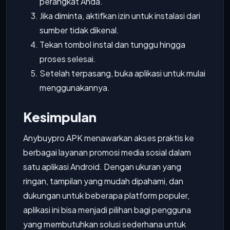
perangkat Anda.
Jika diminta, aktifkan izin untuk instalasi dari
sumber tidak dikenal.
Tekan tombol instal dan tunggu hingga
proses selesai.
Setelah terpasang, buka aplikasi untuk mulai
menggunakannya.
Kesimpulan
Anybuypro APK menawarkan akses praktis ke
berbagai layanan promosi media sosial dalam
satu aplikasi Android. Dengan ukuran yang
ringan, tampilan yang mudah dipahami, dan
dukungan untuk beberapa platform populer,
aplikasi ini bisa menjadi pilihan bagi pengguna
yang membutuhkan solusi sederhana untuk