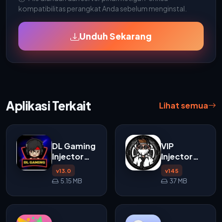
kompatibilitas perangkat Anda sebelum menginstal.
Unduh Sekarang
Aplikasi Terkait
Lihat semua
DL Gaming
VIP
Injector
Injector
APK
APK v145
v13.0
v145
5.15 MB
37 MB