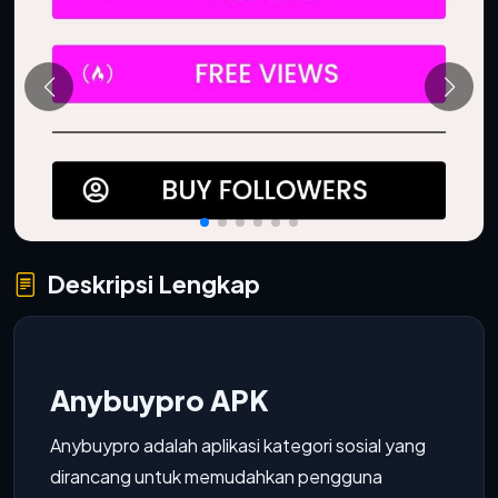
Deskripsi Lengkap
Anybuypro APK
Anybuypro adalah aplikasi kategori sosial yang
dirancang untuk memudahkan pengguna