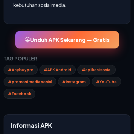
kebutuhan sosial media.
Unduh APK Sekarang — Gratis
TAG POPULER
#Anybuypro
#APK Android
#aplikasi sosial
#promosi media sosial
#Instagram
#YouTube
#Facebook
Informasi APK