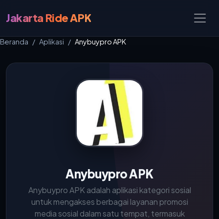
Jakarta Ride APK
Beranda
Aplikasi
Anybuypro APK
Anybuypro APK
Anybuypro APK adalah aplikasi kategori sosial
untuk mengakses berbagai layanan promosi
media sosial dalam satu tempat, termasuk