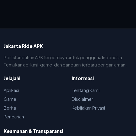
Jakarta Ride APK
Portal unduhan APK terpercaya untuk pengguna Indonesia.
Temukan aplikasi, game, dan panduan terbaru dengan aman.
Jelajahi
Informasi
Aplikasi
Tentang Kami
Game
Disclaimer
Berita
Kebijakan Privasi
Pencarian
Keamanan & Transparansi