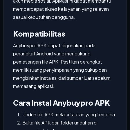
akun media sosial. Aplikasi ini dapat membantu
mempercepat akses ke layanan yang relevan
sesuai kebutuhan pengguna.
Kompatibilitas
Anybuypro APK dapat digunakan pada
perangkat Android yang mendukung
pemasangan file APK. Pastikan perangkat
memiliki ruang penyimpanan yang cukup dan
mengizinkan instalasi dari sumber luar sebelum
memasang aplikasi.
Cara Instal Anybuypro APK
Unduh file APK melalui tautan yang tersedia.
Buka file APK dari folder unduhan di