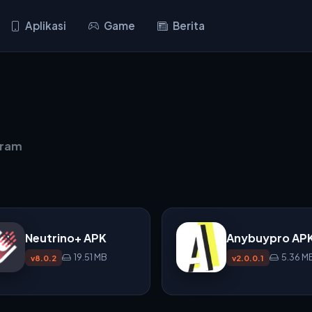
Aplikasi
Game
Berita
gram
Neutrino+ APK
Anybuypro AP
19.51 MB
5.36 M
v8.0.2
v2.0.0.1