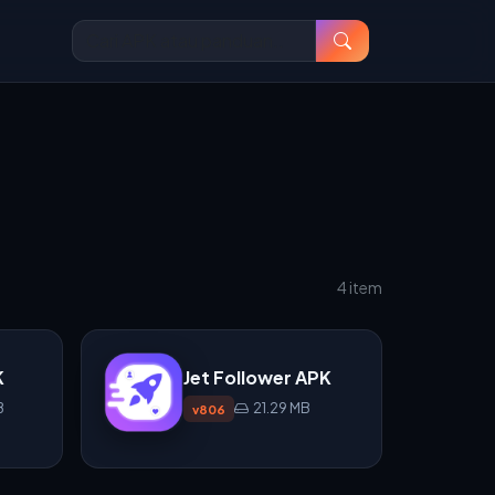
4 item
K
Jet Follower APK
B
21.29 MB
v806