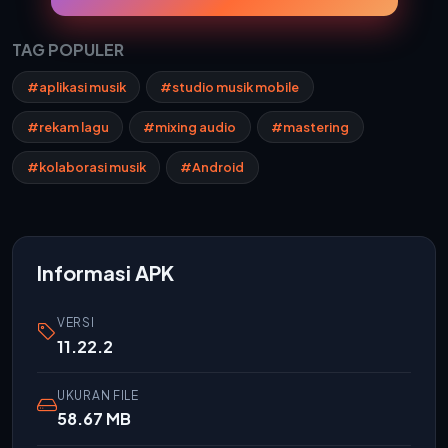
TAG POPULER
#aplikasi musik
#studio musik mobile
#rekam lagu
#mixing audio
#mastering
#kolaborasi musik
#Android
Informasi APK
VERSI
11.22.2
UKURAN FILE
58.67 MB