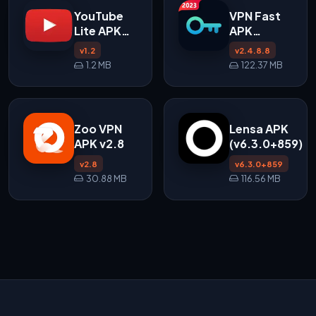
YouTube
VPN Fast
Lite APK
APK
v1.2
v2.4.8.8
v1.2
v2.4.8.8
untuk
1.2 MB
122.37 MB
Android
Zoo VPN
Lensa APK
APK v2.8
(v6.3.0+859)
v2.8
v6.3.0+859
30.88 MB
116.56 MB