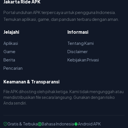
Jakarta Ride APK
Portal unduhan APK terpercaya untuk pengguna Indonesia.
Temukan aplikasi, game, dan panduan terbaru dengan aman.
Jelajahi
Informasi
Aplikasi
Tentang Kami
Game
Disclaimer
Berita
Kebijakan Privasi
Pencarian
Keamanan & Transparansi
File APK dihosting oleh pihak ketiga. Kami tidak mengunggah atau
mendistribusikan file secara langsung. Gunakan dengan risiko
Anda sendiri.
Gratis & Terbuka
Bahasa Indonesia
Android APK