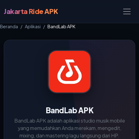
Jakarta Ride APK
Beranda
Aplikasi
BandLab APK
BandLab APK
BandLab APK adalah aplikasi studio musik mobile
yang memudahkan Anda merekam, mengedit,
mixing, dan mastering lagu langsung dari HP.