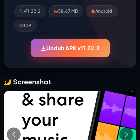
v11.22.2
58.67 MB
Android
109
Unduh APK v11.22.2
Screenshot