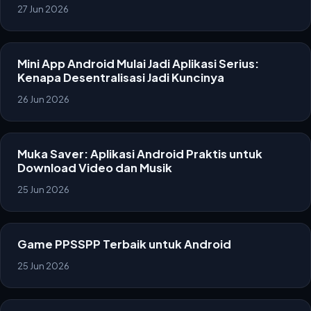
27 Jun 2026
Mini App Android Mulai Jadi Aplikasi Serius:
Kenapa Desentralisasi Jadi Kuncinya
26 Jun 2026
Muka Saver: Aplikasi Android Praktis untuk
Download Video dan Musik
25 Jun 2026
Game PPSSPP Terbaik untuk Android
25 Jun 2026