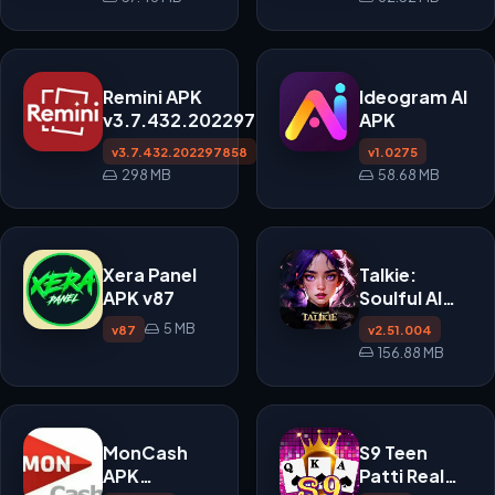
Remini APK
Ideogram AI
v3.7.432.202297858
APK
untuk Android
v3.7.432.202297858
v1.0275
298 MB
58.68 MB
Xera Panel
Talkie:
APK v87
Soulful AI
APK
5 MB
v87
v2.51.004
156.88 MB
MonCash
S9 Teen
APK
Patti Real