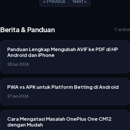
« Previous
Next »
Berita & Panduan
11 artikel
Panduan Lengkap Mengubah AVIF ke PDF di HP
Android dan iPhone
28 Jun 2026
PWA vs APK untuk Platform Betting di Android
27 Jun 2026
Cara Mengatasi Masalah OnePlus One CM12
dengan Mudah