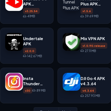
APK
Plus APK
v3.25.54
v1.5.6
v3.25.54
v1.5.6
41MB
39.69 MB
Undertale
Mix VPN APK
APK
v1.0.90.release
27.11 MB
v2.0.0
142.67 MB
Insta
DJI Go 4 APK
Thunder
v4.3.64
APK v30
89 MB
v30
v4.3.64
257.93 MB