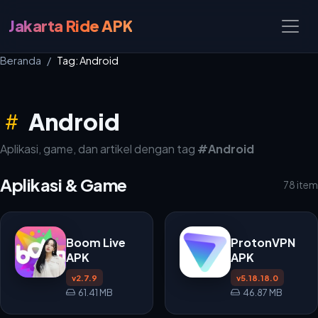
Jakarta Ride APK
Beranda
Tag: Android
Android
Aplikasi, game, dan artikel dengan tag
#Android
Aplikasi & Game
78 item
Boom Live
ProtonVPN
APK
APK
v2.7.9
v5.18.18.0
61.41 MB
46.87 MB