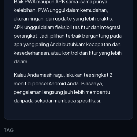
Baik PWA maupun APK sama-sama punya
kelebihan. PWA unggul dalam kemudahan,
ukuran ringan, dan update yang lebih praktis.
APK unggul dalam fleksibilitas fitur dan integrasi
perangkat. Jadi, pilihan terbaik bergantung pada
apa yang paling Anda butuhkan: kecepatan dan
kesederhanaan, atau kontrol dan fitur yang lebih
dalam.
Kalau Anda masih ragu, lakukan tes singkat 2
menit di ponsel Android Anda. Biasanya,
pengalaman langsung jauh lebih membantu
daripada sekadar membaca spesifikasi.
TAG