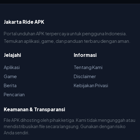
Jakarta Ride APK
Portal unduhan APK terpercaya untuk pengguna Indonesia.
Temukan aplikasi, game, dan panduan terbaru dengan aman.
Jelajahi
Informasi
Aplikasi
Tentang Kami
Game
Disclaimer
Berita
Kebijakan Privasi
Pencarian
Keamanan & Transparansi
File APK dihosting oleh pihak ketiga. Kami tidak mengunggah atau
mendistribusikan file secara langsung. Gunakan dengan risiko
Anda sendiri.