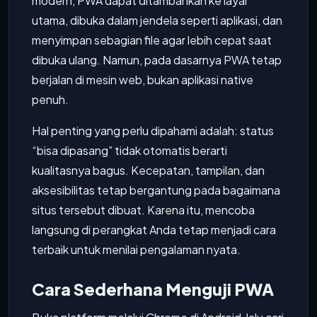
modern, PWA dapat ditambahkan ke layar
utama, dibuka dalam jendela seperti aplikasi, dan
menyimpan sebagian file agar lebih cepat saat
dibuka ulang. Namun, pada dasarnya PWA tetap
berjalan di mesin web, bukan aplikasi native
penuh.
Hal penting yang perlu dipahami adalah: status
“bisa dipasang” tidak otomatis berarti
kualitasnya bagus. Kecepatan, tampilan, dan
aksesibilitas tetap bergantung pada bagaimana
situs tersebut dibuat. Karena itu, mencoba
langsung di perangkat Anda tetap menjadi cara
terbaik untuk menilai pengalaman nyata.
Cara Sederhana Menguji PWA