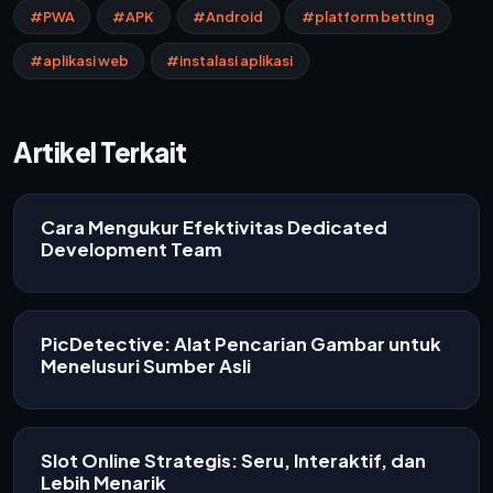
#PWA
#APK
#Android
#platform betting
#aplikasi web
#instalasi aplikasi
Artikel Terkait
Cara Mengukur Efektivitas Dedicated
Development Team
PicDetective: Alat Pencarian Gambar untuk
Menelusuri Sumber Asli
Slot Online Strategis: Seru, Interaktif, dan
Lebih Menarik