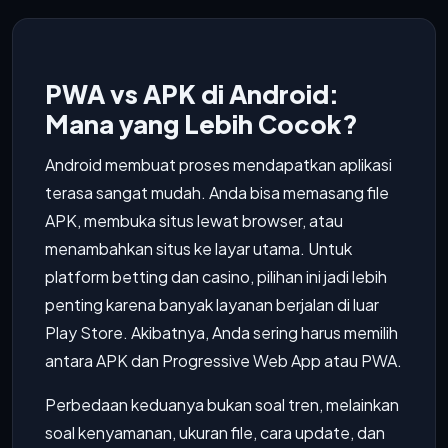
PWA vs APK di Android:
Mana yang Lebih Cocok?
Android membuat proses mendapatkan aplikasi
terasa sangat mudah. Anda bisa memasang file
APK, membuka situs lewat browser, atau
menambahkan situs ke layar utama. Untuk
platform betting dan casino, pilihan ini jadi lebih
penting karena banyak layanan berjalan di luar
Play Store. Akibatnya, Anda sering harus memilih
antara APK dan Progressive Web App atau PWA.
Perbedaan keduanya bukan soal tren, melainkan
soal kenyamanan, ukuran file, cara update, dan