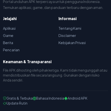
Portal unduhan APK terpercaya untuk pengguna Indonesia.
Temukan aplikasi, game, dan panduan terbaru dengan aman.
Jelajahi
Informasi
Aplikasi
Tentang Kami
Game
Disclaimer
Berita
Kebijakan Privasi
Pencarian
Keamanan & Transparansi
File APK dihosting oleh pihak ketiga. Kami tidak mengunggah atau
mendistribusikan file secara langsung. Gunakan dengan risiko
Anda sendiri.
Gratis & Terbuka
Bahasa Indonesia
Android APK
Update Rutin