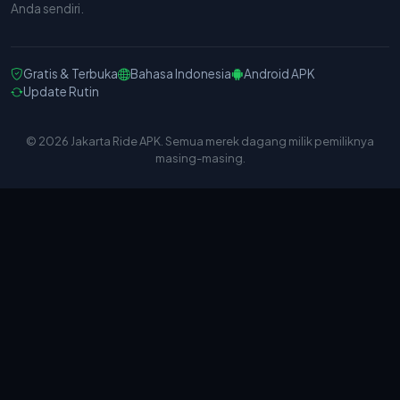
Anda sendiri.
Gratis & Terbuka
Bahasa Indonesia
Android APK
Update Rutin
© 2026 Jakarta Ride APK. Semua merek dagang milik pemiliknya
masing-masing.