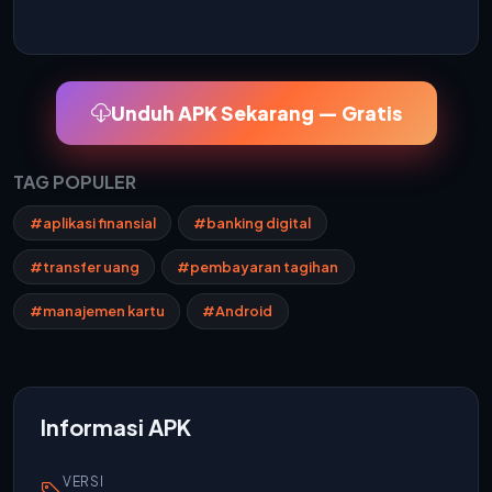
Unduh APK Sekarang — Gratis
TAG POPULER
#aplikasi finansial
#banking digital
#transfer uang
#pembayaran tagihan
#manajemen kartu
#Android
Informasi APK
VERSI