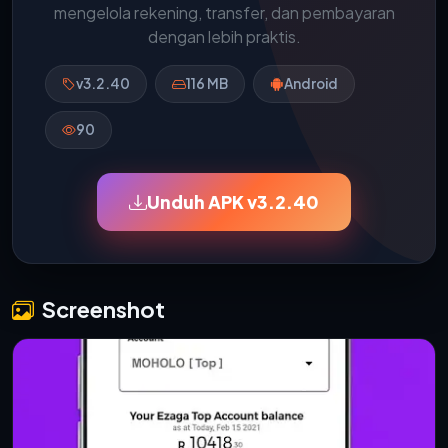
mengelola rekening, transfer, dan pembayaran
dengan lebih praktis.
v3.2.40
116 MB
Android
90
Unduh APK v3.2.40
Screenshot