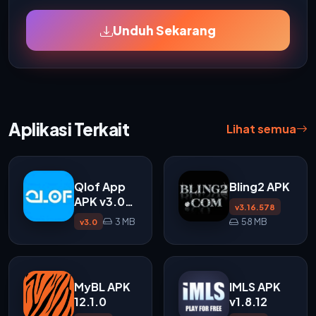
Unduh Sekarang
Aplikasi Terkait
Lihat semua
Qlof App
Bling2 APK
APK v3.0
v3.16.578
untuk
3 MB
58 MB
v3.0
Trading
dan
Investasi
Mudah
MyBL APK
IMLS APK
12.1.0
v1.8.12