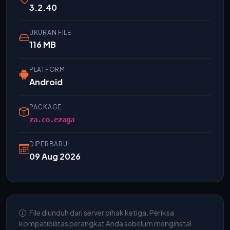
3.2.40
UKURAN FILE
116 MB
PLATFORM
Android
PACKAGE
za.co.ezaga
DIPERBARUI
09 Aug 2026
File diunduh dari server pihak ketiga. Periksa
kompatibilitas perangkat Anda sebelum menginstal.