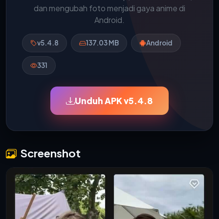
dan mengubah foto menjadi gaya anime di
Android.
v5.4.8
137.03 MB
Android
331
Unduh APK v5.4.8
Screenshot