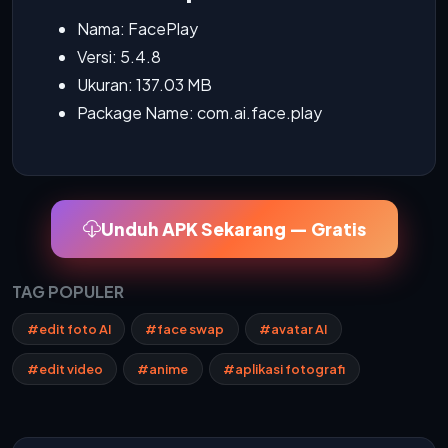
Nama: FacePlay
Versi: 5.4.8
Ukuran: 137.03 MB
Package Name: com.ai.face.play
Unduh APK Sekarang — Gratis
TAG POPULER
#edit foto AI
#face swap
#avatar AI
#edit video
#anime
#aplikasi fotografi