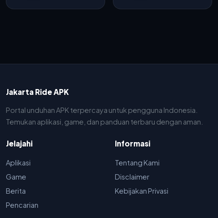
Android
Android
Ringan dan
Aman
Jakarta Ride APK
Portal unduhan APK terpercaya untuk pengguna Indonesia.
Temukan aplikasi, game, dan panduan terbaru dengan aman.
Jelajahi
Informasi
Aplikasi
Tentang Kami
Game
Disclaimer
Berita
Kebijakan Privasi
Pencarian