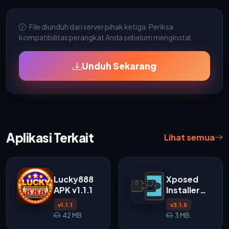
File diunduh dari server pihak ketiga. Periksa
kompatibilitas perangkat Anda sebelum menginstal.
Unduh Sekarang
Aplikasi Terkait
Lihat semua
Lucky888
Xposed
APK v1.1.1
Installer
APK v3.1.5
v1.1.1
v3.1.5
42 MB
3 MB