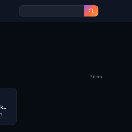
3 item
uk
MB