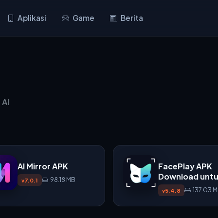
Aplikasi
Game
Berita
 AI
AI Mirror APK
FacePlay APK
Download unt
98.18 MB
v7.0.1
Android
137.03 
v5.4.8