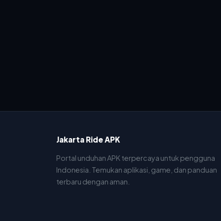
Jakarta Ride APK
Portal unduhan APK terpercaya untuk pengguna
Indonesia. Temukan aplikasi, game, dan panduan
terbaru dengan aman.